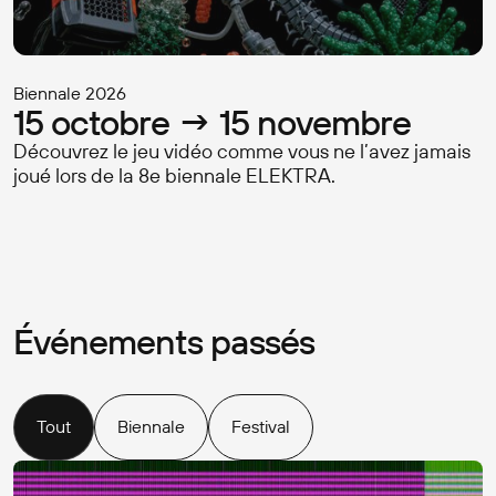
F(R)ICTION : art et jeux
Biennale 2026
15 octobre → 15 novembre
Découvrez le jeu vidéo comme vous ne l’avez jamais
Programmation
joué lors de la 8e biennale ELEKTRA.
Événements passés
Tout
Biennale
Festival